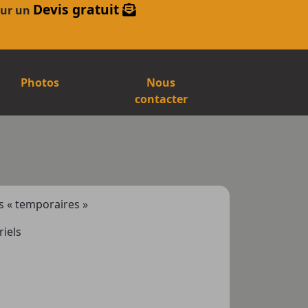
Devis gratuit
pour un
Photos
Nous
contacter
s « temporaires »
riels